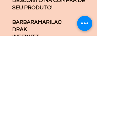
DESCONTO NA COMPRA DE
SEU PRODUTO!
BARBARAMARILAC
DRAK
INFFINITT
GEORGBAUSCH
GLEICYFAVACHO
LYSAMOURA
RAFAMARCHIORI
RICARDORSPINTO
WILLBIRTH
JLUCAS
LEONARDOSILVA
CYNTHIADJONAS
UDINETAUSZ
FELIPPEBARBOSA
ADRIELEMORAES