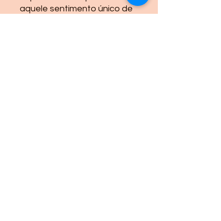
aquele sentimento único de
voltar no tempo e reviver
momentos que pareciam
guardados apenas na
memória.
Cada conto é uma
homenagem à magia dos
filmes que nos fizeram rir,
sonhar, chorar e acreditar
que qualquer tarde comum
poderia se transformar em
uma grande aventura.
Venha descobrir as histórias
inspiradas por frases que
ultrapassaram as telas da
televisão e encontraram um