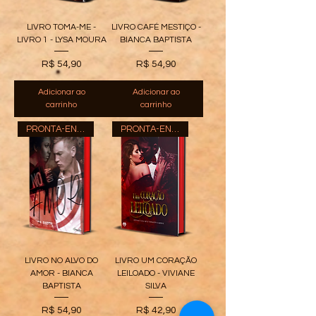
LIVRO TOMA-ME -
LIVRO CAFÉ MESTIÇO -
LIVRO 1 - LYSA MOURA
BIANCA BAPTISTA
Preço
Preço
R$ 54,90
R$ 54,90
Adicionar ao
Adicionar ao
carrinho
carrinho
PRONTA-ENTREGA
PRONTA-ENTREGA
LIVRO NO ALVO DO
LIVRO UM CORAÇÃO
AMOR - BIANCA
LEILOADO - VIVIANE
BAPTISTA
SILVA
Preço
Preço
R$ 54,90
R$ 42,90