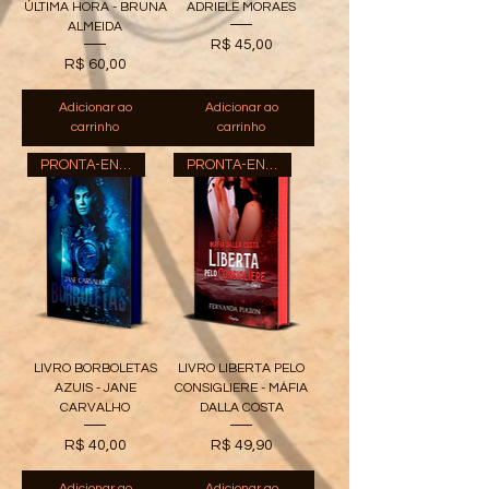
ÚLTIMA HORA - BRUNA
ADRIELE MORAES
ALMEIDA
Preço
R$ 45,00
Preço
R$ 60,00
Adicionar ao
Adicionar ao
carrinho
carrinho
PRONTA-ENTREGA
PRONTA-ENTREGA
LIVRO BORBOLETAS
LIVRO LIBERTA PELO
AZUIS - JANE
CONSIGLIERE - MÁFIA
CARVALHO
DALLA COSTA
Preço
Preço
R$ 40,00
R$ 49,90
Adicionar ao
Adicionar ao