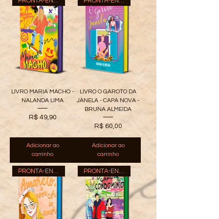
PRONTA-ENTREGA
PRONTA-ENTREGA
LIVRO MARIA MACHO -
LIVRO O GAROTO DA
NALANDA LIMA
JANELA - CAPA NOVA -
BRUNA ALMEIDA
Preço
R$ 49,90
Preço
R$ 60,00
Adicionar ao
Adicionar ao
carrinho
carrinho
PRONTA-ENTREGA
PRONTA-ENTREGA