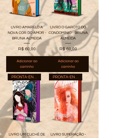
LIVRO AMARELO A
LIVRO O GAROTO DO
NOVA COR DO AMOR -
CONDOMÍNIO - BRUNA
BRUNA ALMEIDA
ALMEIDA
Preço
Preço
R$ 60,00
R$ 60,00
Adicionar ao
Adicionar ao
carrinho
carrinho
PRONTA-ENTREGA
PRONTA-ENTREGA
LIVRO UM CLICHÊ DE
LIVRO SUPERAÇÃO -