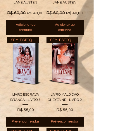
JANE AUSTEN
JANE AUSTEN
Preço normal
Preço promocional
Preço normal
Preço promocional
R$ 60,00
R$ 60,00
R$ 40,00
R$ 40,00
Adicionar ao
Adicionar ao
carrinho
carrinho
SEM-ESTOQUE
SEM-ESTOQUE
LIVRO ESCRAVA
LIVRO MALDIÇÃO
BRANCA - LIVRO 3
CHEYENNE - LIVRO 2
Preço
Preço
R$ 55,00
R$ 55,00
Pré-encomendar
Pré-encomendar