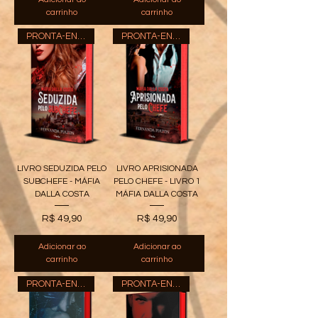
carrinho
carrinho
PRONTA-ENTREGA
PRONTA-ENTREGA
LIVRO SEDUZIDA PELO
LIVRO APRISIONADA
SUBCHEFE - MÁFIA
PELO CHEFE - LIVRO 1
DALLA COSTA
MÁFIA DALLA COSTA
Preço
Preço
R$ 49,90
R$ 49,90
Adicionar ao
Adicionar ao
carrinho
carrinho
PRONTA-ENTREGA
PRONTA-ENTREGA