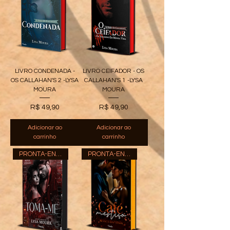
LIVRO CONDENADA -
LIVRO CEIFADOR - OS
OS CALLAHAN'S 2 -LYSA
CALLAHAN'S 1 -LYSA
MOURA
MOURA
Preço
Preço
R$ 49,90
R$ 49,90
Adicionar ao
Adicionar ao
carrinho
carrinho
PRONTA-ENTREGA
PRONTA-ENTREGA