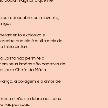
ão podia imaginar o que lhe
código de rastreio 
solicitação.
para a empresa atr
cliente
editoraserp
 se redescobre, se reinventa,
possamos acompanh
empresa.
imigos.
Em caso de
DEVOLU
comprado à sede da 
mperamento explosivo e
entrará em contato 
 percebe que ele é muito mais do
informado no momen
 Itália pintam.
SMS para solicitar o 
vez que a primeira 
la Costa não permite a
empresa gratuitamen
leitor.
nem seus irmãos são capazes de
POLÍTICAS DE CAN
das pelo Chefe da Máfia.
O PEDIDO DE CANCE
PODE SER EFETUADO
erança, a coragem e o amor de
DA COMPRA, ONDE c
erro ou arrependime
prazo, é necessário
efesa e não se dobra aos seus
e o recebimento do
outras pessoas.