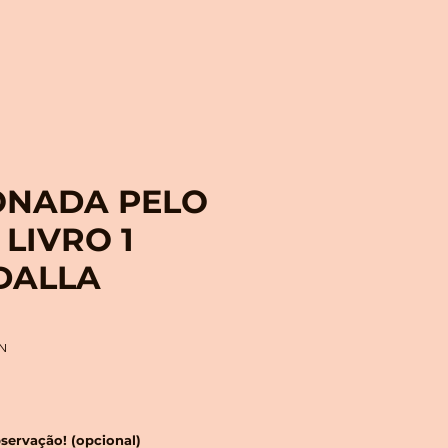
ONADA PELO
 LIVRO 1
DALLA
N
Preço
servação! (opcional)