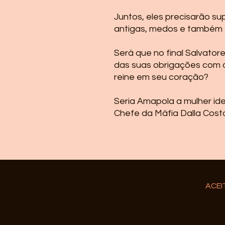
Juntos, eles precisarão su
antigas, medos e também t
Será que no final Salvato
das suas obrigações com a
reine em seu coração?
Seria Amapola a mulher ide
Chefe da Máfia Dalla Cost
ACE