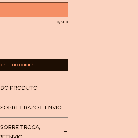
0/500
ionar ao carrinho
 DO PRODUTO
O PRODUTO
SOBRE PRAZO E ENVIO
G
 CM
SOBRE TROCA,
O
TA-ENTREGA
e nosso
IFERENCIADA
é de
30 à 45 DIAS ÚTEIS
!
REENVIO