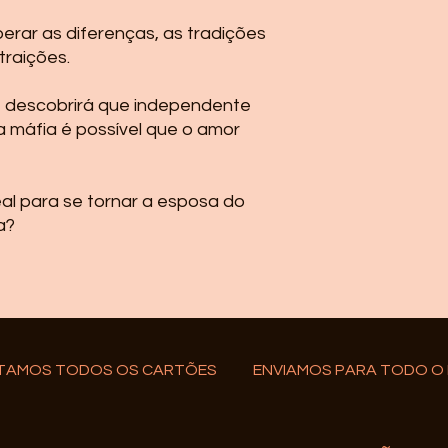
NÃO realizaremos c
com o valor arreca
perar as diferenças, as tradições
Em breve você receb
raições.
quando postado, at
cadastro.
re descobrirá que independente
 máfia é possível que o amor
al para se tornar a esposa do
a?
ITAMOS TODOS OS CARTÕES ENVIAMOS PARA TODO O 